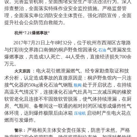
设。完善监管机制，全面围堵安全生产非法违法行为。深入
排查整治，全面落实特殊作业安全监控措施。严格监督管
理，全面落实单位消防安全主体责任。强化消防宣传，全面
提升社会公众防范自救能力。
杭州
“7.21爆燃事故”
2017年7月21日上午8时32分，位于杭州市西湖区古墩路
与灯彩街交界路口南侧的桐庐野鱼馆因液化
气泄漏发生
石油
爆燃事故，共造成
3人死亡、44人受伤，直接经济损失700余
万元。
：电火花引燃泄漏燃气。经专家勘查取证和技
火灾原因
术分析，认定造成事故的直接原因是：桐庐野鱼馆内一只连
接气化器的
50kg液化石油气钢瓶
处于开启状态，在持续
瓶阀
高温天气情况下，连接液化石油气灶具与二次减压阀的橡胶
软管老化且连接不牢固致软管脱落，使气体持续泄漏，在厨
房、气瓶间、备餐间这一联通的相对封闭区域形成爆炸性气
体环境，达到爆炸极限后由冰箱
启动时产生电火花点
压缩机
燃而引发爆炸。
严格相关主体安全责任落实，防患于未然。严格
警示：