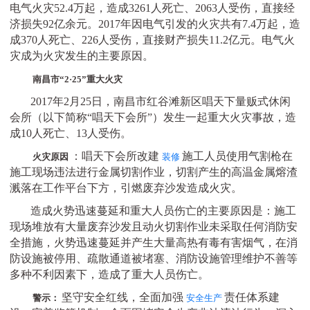
电气火灾52.4万起，造成3261人死亡、2063人受伤，直接经
济损失92亿余元。2017年因电气引发的火灾共有7.4万起，造
成370人死亡、226人受伤，直接财产损失11.2亿元。电气火
灾成为火灾发生的主要原因。
南昌市
“2·25”重大火灾
2017年2月25日，南昌市红谷滩新区唱天下量贩式休闲
会所（以下简称“唱天下会所”）发生一起重大火灾事故，造
成10人死亡、13人受伤。
：唱天下会所改建
施工人员使用气割枪在
火灾原因
装修
施工现场违法进行金属切割作业，切割产生的高温金属熔渣
溅落在工作平台下方，引燃废弃沙发造成火灾。
造成火势迅速蔓延和重大人员伤亡的主要原因是：施工
现场堆放有大量废弃沙发且动火切割作业未采取任何消防安
全措施，火势迅速蔓延并产生大量高热有毒有害烟气，在消
防设施被停用、疏散通道被堵塞、消防设施管理维护不善等
多种不利因素下，造成了重大人员伤亡。
坚守安全红线，全面加强
责任体系建
警示：
安全生产