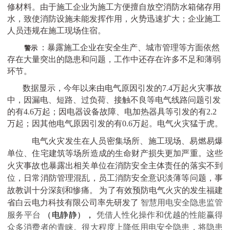
修材料。由于施工企业为施工方便擅自放空消防水箱储存用
水，致使消防设施未能发挥作用，火势迅速扩大；企业施工
人员违规在施工现场住宿。
：暴露施工企业在安全生产、城市管理等方面依然
警示
存在大量突出的隐患和问题，工作中还存在许多不足和薄弱
环节。
数据显示，今年以来由电气原因引发的7.4万起火灾事故
中，因漏电、短路、过负荷、接触不良等电气线路问题引发
的有4.6万起；因电器设备故障、电加热器具等引发的有2.2
万起；因其他电气原因引发的有0.6万起。电气火灾猛于虎。
电气火灾发生在人员密集场所、施工现场、易燃易爆
单位、住宅建筑等场所造成的生命财产损失更加严重。这些
火灾事故也暴露出相关单位在消防安全主体责任的落实不到
位，日常消防管理混乱，员工消防安全意识淡薄等问题，事
故教训十分深刻和惨痛。
为了有效预防电气火灾的发生福建
省白云电力科技有限公司率先研发了
智慧用电安全隐患监管
服务平台
（电静静），
凭借人性化操作和优越的性能赢得
众多消费者的青睐。很大程度上降低用电安全隐患，将隐患