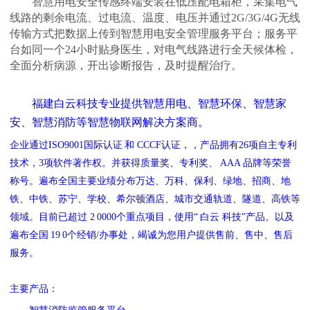
智慧用电安全传感终端安装在低压配电箱柜，采集电气
线路的剩余电流、过电流、温度、电压并通过
2G/3G/4G无线
传输方式把数据上传到智慧用电安全管理服务平台；服务平
台如同一个24小时贴身医生，对电气线路进行全天候体检，
全面分析病源，开出诊断报告，及时提醒治疗。
福建白云科技专业提供智慧用电、智慧环保、智慧家
安、智慧消防等智慧物联网解决方案商。
企业通过
ISO9001国际认证
和
CCCF认证，，产品拥有26项自主专利
技术，3项软件著作权。并获得质量奖、专利奖、
AAA
品牌等荣誉
称号。遍布全国主要业绩分布万达、万科、保利、绿地、招商、地
铁、中铁、苏宁、学校、希尔顿酒店、城市交通轨道、隧道、高铁等
领域。目前已超过
2
0000个重点项目，使用“
白云
科技
”产品。以及
遍布全国
19
0个经销/办事处，竭诚为您用户提供售前、售中、售后
服务。
主要产品：