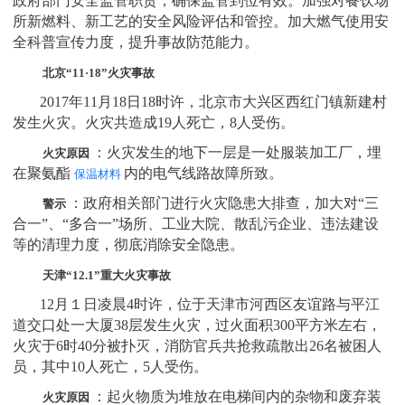
政府部门安全监管职责，确保监管到位有效。加强对餐饮场
所新燃料、新工艺的安全风险评估和管控。加大燃气使用安
全科普宣传力度，提升事故防范能力。
北京
“11·18”火灾事故
2017年11月18日18时许，北京市大兴区西红门镇新建村
发生火灾。火灾共造成19人死亡，8人受伤。
：火灾发生的地下一层是一处服装加工厂，埋
火灾原因
在聚氨酯
内的电气线路故障所致。
保温材料
：政府相关部门进行火灾隐患大排查，加大对
“三
警示
合一”、“多合一”场所、工业大院、散乱污企业、违法建设
等的清理力度，彻底消除安全隐患。
天津
“12.1”重大火灾事故
12月１日凌晨4时许，位于天津市河西区友谊路与平江
道交口处一大厦38层发生火灾，过火面积300平方米左右，
火灾于6时40分被扑灭，消防官兵共抢救疏散出26名被困人
员，其中10人死亡，5人受伤。
：起火物质为堆放在电梯间内的杂物和废弃装
火灾原因