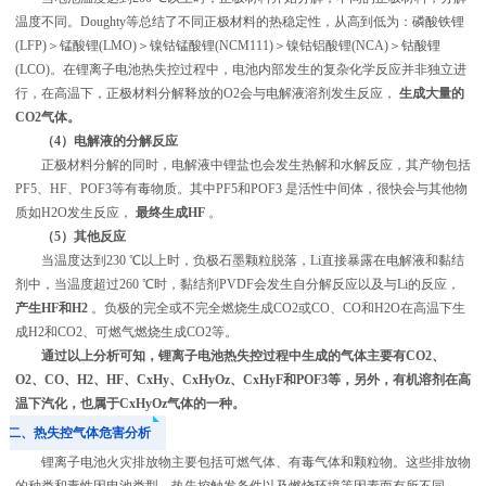
温度不同。Doughty等总结了不同正极材料的热稳定性，从高到低为：磷酸铁锂
(LFP)＞锰酸锂(LMO)＞镍钴锰酸锂(NCM111)＞镍钴铝酸锂(
NCA
)＞钴酸锂
(LCO)。在锂离子电池热失控过程中，电池内部发生的复杂化学反应并非独立进
行，在高温下，正极材料分解释放的O2会与电解液溶剂发生反应，
生成大量的
CO2气体。
（4）电解液的分解反应
正极材料分解的同时，电解液中锂盐也会发生热解和水解反应，其产物包括
PF5、HF、POF3等有毒物质。其中PF5和POF3 是活性中间体，很快会与其他物
质如H2O发生反应，
最终生成HF
。
（5）其他反应
当温度达到230 ℃以上时，负极石墨颗粒脱落，Li直接暴露在电解液和黏结
剂中，当温度超过260 ℃时，黏结剂
PVDF
会发生自分解反应以及与Li的反应，
产生HF和H2
。负极的完全或不完全燃烧生成CO2或CO、CO和H2O在高温下生
成H2和CO2、可燃气燃烧生成CO2等。
通过以上分析可知，锂离子电池热失控过程中生成的气体主要有CO2、
O2、CO、H2、HF、
CxHy
、CxHyOz、CxHyF和POF3等，另外，有机溶剂在高
温下汽化，也属于CxHyOz气体的一种。
二、热失控气体危害分析
锂离子电池火灾排放物主要包括可燃气体、有毒气体和颗粒物。这些排放物
的种类和毒性因电池类型、热失控触发条件以及燃烧环境等因素而有所不同。