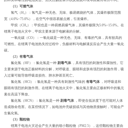
（1）可燃气体
氢气（H₂）：氢气是一种无色、无味、极易燃烧的气体，其爆炸极限范围
宽（4.0%~75.0%），在空气中很容易被点燃，引发爆炸。
甲烷（CH₄）：甲烷也是一种易燃易爆气体，其爆炸极限为5.0%~15.0%。在
锂离子电池火灾中，甲烷主要来源于电解液的分解。
一氧化碳（CO）：一氧化碳是一种无色、无味、有毒的气体，具有较高的
可燃性。在锂离子电池热失控过程中，负极材料与电解液反应会产生大量一氧化
碳。
（2）有毒气体
氟化氢（HF）：氟化氢是一种
剧毒气体
，具有强烈的刺激性和腐蚀性。它
主要来源于电池正极材料的分解，对呼吸道、眼睛和皮肤有强烈的刺激作用，吸
入过量可能导致呼吸道损伤、肺水肿甚至死亡。
氯化氢（HCl）：氯化氢是一种具有刺激性气味的
有毒气体
，对呼吸道和
眼睛有强烈的刺激作用。在锂离子电池火灾中，氯化氢主要由正极材料中的氯元
素在高温下释放。
氰化氢（HCN）：氰化氢是一种
剧毒气体
，即使在低浓度下也可能对人体
造成致命危害。在某些情况下，如电池外壳破损或与其他物质接触时，可能会产
生氰化氢。
（3）颗粒物
锂离子电池火灾还会产生大量的细小颗粒物（PM2.5），这些颗粒物主要由