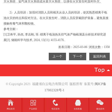
灭火系统，如气体灭火系统或水基灭火系统，以便在火灾发生时及时扑灭。
2）人员培训：加强对消防人员和相关从业人员的培训，使其熟悉锂离子电
池火灾的特点和应对方法。在火灾发生时，消防人员应穿戴防护装备，避免直接
接触有毒气体和颗粒物。
参考文献：
[1]卫寿平, 孙杰, 李吉刚, 等. 锂离子电池热失控气体产物检测及分析技术研究进
展[J]. 储能科学与技术, 2024, 13(11): 4155-4176.
发表日期：2025-03-06 浏览次数：1358
上一个
下一个
返回列表
© Copyright 2021 福建省白云电力有限公司 版权所有
备案号
:
闽ICP备
17002328号-1
网站首页
产品类型
电话咨询
在线客服
微信咨询