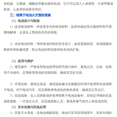
有机碳、元素碳、磷酸盐和氟化物等组成。它们可以深入人体肺部，引发呼吸道
疾病、心血管疾病甚至癌症。
三、锂离子电池火灾预防措施
（1）电池设计与制造
1）改进电池材料：研发更安全的电池材料，如高热稳定性正极材料和不易
燃电解液，从源头上降低热失控的风险。
2）优化电池结构：增加电池内部的安全设计，如设置隔热层、加强隔膜的
耐热性和机械强度，防止电池内部短路和热失控的扩散。
（2）使用与维护
1）规范操作：严格按照电池使用说明书进行操作，避免过充、过放、短路
等不当操作。定期检查电池的连接线路，确保其完好无损。
2）环境控制：避免在高温、潮湿或机械冲击频繁的环境中使用和存放锂离
子电池。对于电动汽车，应定期检查电池包的散热系统，确保其正常运行。
3）应急疏散：在人员密集场所使用锂离子电池设备时，应制定详细的应急
疏散预案。一旦发生火灾，应迅速疏散人员，避免有毒气体对人体造成伤害。
（3）安全设施与应急处理
1）安装灭火系统：在电池储能系统、电动汽车等应用场景中，安装专用的