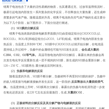
热失控气体来源
锂离子电池包含了大量的活性易燃的物质，当其遭遇过充、过放等滥用情况时，
极易引起电池内部发生一系列复杂的化学反应，不但释放出大量热量，还生成种
类繁多的气体产物。随着温度的升高，锂离子电池热失控气体产物的生成主要分
为以下几个阶段，如下图所示，下面分别进行阐述。
（1）SEI膜的分解反应
锂离子电池表面的固体电解质界面膜(SEI)由亚稳定组分[(CH2OCO2Li)2、
ROCO2Li、ROLi等]和稳定组分(Li2CO3、LiF等)组成。锂离子电池内部发生放
热反应，当温度上升到90 ℃时，SEI膜中(CH2OCO2Li)2就开始分解，在电池温
度持续上升过程中，负极中的金属锂也可能与SEI发生反应，
会生成大量的
C2H4、CO2、O2等气体。
高温导致电池内部SEI分解后，暴露出来的负极会再
次发生电化学反应重新生成一层不规则的SEI膜，新生成的SEI膜会重新分解，在
120～250 ℃，SEI膜再生-重分解反应同时发生。
（2）负极和电解液的反应
随着温度的升高，SEI膜不断分解，负极材料不再受到SEI膜的保护，负极中
的嵌入锂直接与电解液接触并发生反应，这一阶段的
反应释放出大量烷烃类气
体。
当温度持续上升时，SEI膜再次分解后，暴露出的负极与有机溶剂进一步发
生氧化还原反应，在220 ℃左右反应最激烈，生成
大量的CO2
。
（3）正极材料的分解反应及其分解产物与电解液的反应
当电池温度达到200 ℃以上时，正极材料开始分解，不同的正极材料，分解