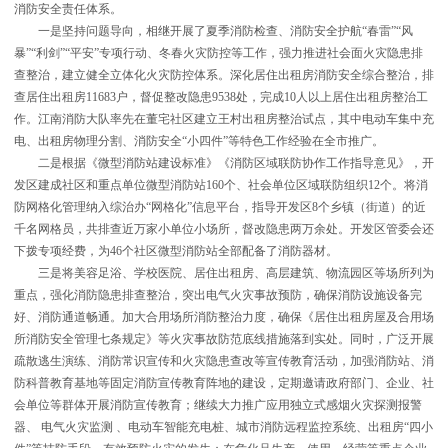
消防安全责任体系。
一是坚持问题导向，相继开展了夏季消防检查、消防安全护航
“春雷”“风
暴”“利剑”“平安”专项行动、冬春火灾防控等工作，强力推进社会面火灾隐患排
查整治，建立健全立体化火灾防控体系。深化居住出租房消防安全综合整治，排
查居住出租房11683户，督促整改隐患9538处，完成10人以上居住出租房整治工
作。江南消防大队率先在董宅社区建立王村出租房整治试点，其中电动车集中充
电、出租房物理分割、消防安全“小四件”等特色工作经验在全市推广。
二是根据《微型消防站建设标准》《消防区域联防协作工作指导意见》，开
发区建成社区和重点单位微型消防站
160个、社会单位区域联防组织12个。将消
防网格化管理纳入综治办“网格化”信息平台，指导开发区8个乡镇（街道）的近
千名网格员，共排查近万家小单位小场所，督改隐患两万余处。开发区管委会还
下拨专项经费，为46个社区微型消防站全部配备了消防器材。
三是将美容足浴、学校医院、居住出租房、高层建筑、物流园区等场所列为
重点，强化消防隐患排查整治，突出电气火灾事故预防，确保消防设施设备完
好、消防通道畅通。加大合用场所消防整治力度，确保《居住出租房屋及合用场
所消防安全管理七条规定》等火灾事故防范底线措施落到实处。同时，广泛开展
疏散逃生演练、消防常识宣传和火灾隐患查改等宣传教育活动，加强消防站、消
防科普教育基地等固定消防宣传教育阵地的建设，定期邀请政府部门、企业、社
会单位等群体开展消防宣传教育；继续大力推广应用独立式感烟火灾探测报警
器、
电气火灾监测
、电动车智能充电桩、城市消防远程监控系统、出租房
“四小